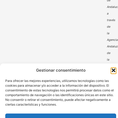
de
Andaluc
a
través
de
la
Agencia
Andaluz
de
la
Energía
Gestionar consentimiento
Para ofrecer las mejores experiencias, utilizamos tecnologías como las
cookies para almacenar y/o acceder a la información del dispositivo. El
consentimiento de estas tecnologías nos permitirá procesar datos como el
comportamiento de navegación o las identificaciones únicas en este sitio.
No consentir o retirar el consentimiento, puede afectar negativamente a
ciertas características y funciones.
Aviso Legal
Política de Privacidad