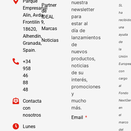
Parque
nuestra
Partner
SL
Empresarial
newsletter
de
ha
Alín, Avda.
para
IDEAL
recibid
Frontilín 9,
estar al
una
Marcas
18620,
día de
ayuda
Alhendín,
lanzamientos
Noticias
de
Granada,
de
la
Spain.
nuevos
Unión
productos,
+34
Europe
noticias
958
con
de su
46
cargo
interés,
88
promociones
al
48
y
Fondo
mucho
Contacta
NextGen
más.
con
en
nosotros
el
Email
marco
Lunes
del