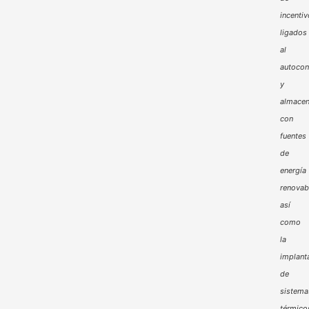
incenti
ligados
al
autoco
y
almacen
con
fuentes
de
energía
renovab
así
como
la
implant
de
sistema
térmico