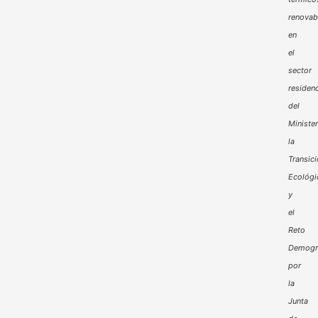
renovab
en
el
sector
residenc
del
Minister
la
Transic
Ecológi
y
el
Reto
Demogr
por
la
Junta