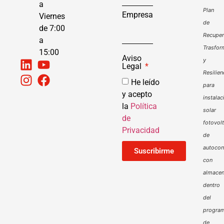
a
Plan
Empresa
Viernes
de
de 7:00
Recuper
a
Trasfor
15:00
Aviso
y
Legal
Resilien
He leído
para
y acepto
instalac
la
Política
solar
de
fotovol
Privacidad
de
autoco
Suscribirme
con
almacen
dentro
del
progra
de