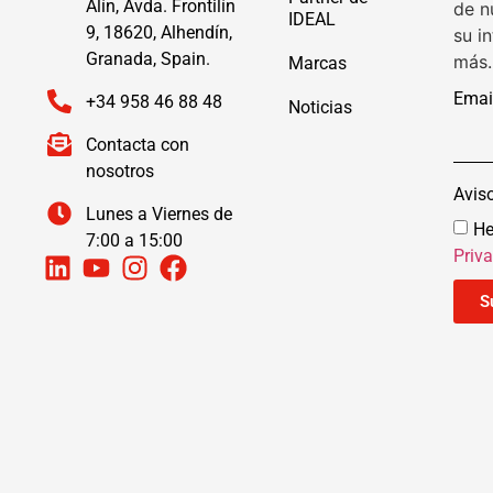
Alín, Avda. Frontilín
de n
IDEAL
9, 18620, Alhendín,
su i
Granada, Spain.
más.
Marcas
Emai
+34 958 46 88 48
Noticias
Contacta con
nosotros
Avis
Lunes a Viernes de
He
7:00 a 15:00
Priv
S