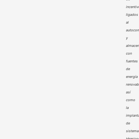
incenti
ligados
al
autoco
y
almacen
con
fuentes
de
energía
renovab
así
como
la
implant
de
sistema
térmico