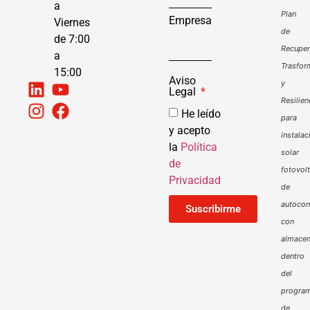
a
Plan
Empresa
Viernes
de
de 7:00
Recuper
a
Trasfor
15:00
Aviso
y
Legal
Resilien
He leído
para
y acepto
instalac
la
Política
solar
de
fotovol
Privacidad
de
autoco
Suscribirme
con
almacen
dentro
del
progra
de