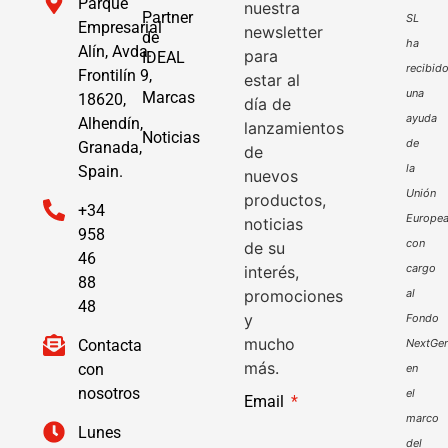
Parque
nuestra
Partner
SL
Empresarial
newsletter
de
ha
Alín, Avda.
para
IDEAL
recibid
Frontilín 9,
estar al
una
Marcas
18620,
día de
ayuda
Alhendín,
lanzamientos
Noticias
de
Granada,
de
la
Spain.
nuevos
Unión
productos,
+34
Europe
noticias
958
con
de su
46
cargo
interés,
88
promociones
al
48
y
Fondo
mucho
Contacta
NextGen
más.
con
en
nosotros
el
Email
marco
Lunes
del