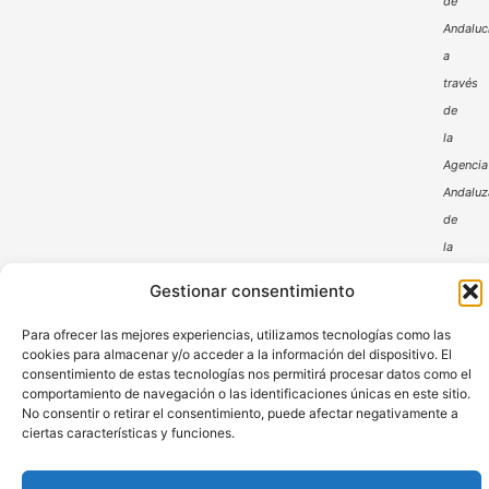
de
Andaluc
a
través
de
la
Agencia
Andaluz
de
la
Energía
Gestionar consentimiento
Para ofrecer las mejores experiencias, utilizamos tecnologías como las
cookies para almacenar y/o acceder a la información del dispositivo. El
consentimiento de estas tecnologías nos permitirá procesar datos como el
comportamiento de navegación o las identificaciones únicas en este sitio.
No consentir o retirar el consentimiento, puede afectar negativamente a
ciertas características y funciones.
Aviso Legal
Política de Privacidad