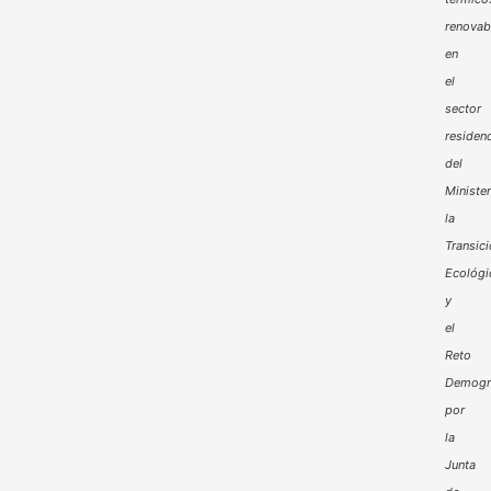
renovab
en
el
sector
residenc
del
Minister
la
Transic
Ecológi
y
el
Reto
Demogr
por
la
Junta